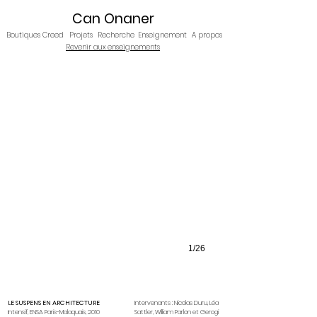
Can Onaner
Boutiques Creed
Projets
Recherche
Enseignement
A propos
Revenir aux enseignements
1/26
LE SUSPENS EN ARCHITECTURE
Intervenants : Nicolas Duru, Léa
Intensif, ENSA Paris-Malaquais, 2010
Sattler,
William Parlon et Gerogi