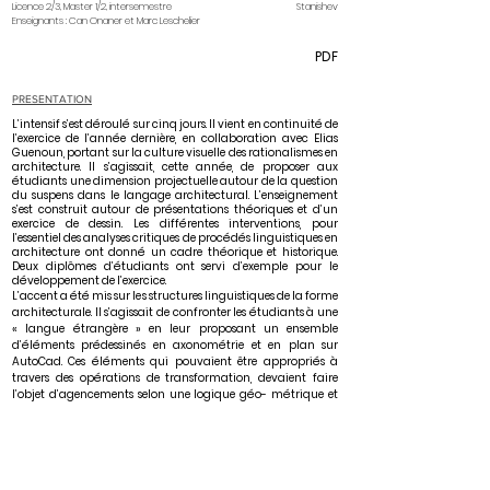
Licence 2/3, Master 1/2, intersemestre
Stanishev
Enseignants : Can Onaner et Marc Leschelier
PDF
PRESENTATION
L’intensif s’est déroulé sur cinq jours. Il vient en continuité de
l’exercice de l’année dernière, en collaboration avec Elias
Guenoun, portant sur la culture visuelle des rationalismes en
architecture. Il s’agissait, cette année, de proposer aux
étudiants une dimension projectuelle autour de la question
du suspens dans le langage architectural. L’enseignement
s’est construit autour de présentations théoriques et d’un
exercice de dessin. Les différentes interventions, pour
l’essentiel des analyses critiques de procédés linguistiques en
architecture ont donné un cadre théorique et historique.
Deux diplômes d’étudiants ont servi d’exemple pour le
développement de l’exercice.
L’accent a été mis sur les structures linguistiques de la forme
architecturale. Il s’agissait de confronter les étudiants à une
« langue étrangère » en leur proposant un ensemble
d’éléments prédessinés en axonométrie et en plan sur
AutoCad. Ces éléments qui pouvaient être appropriés à
travers des opérations de transformation, devaient faire
l’objet d’agencements selon une logique géo- métrique et
typologique. Parallèlement à ce jeu de langage mettant
l’accent sur la syntaxe, il a été demandé aux étudiants de
mener un travail sur la sémantique des formes produites.
L’exercice a démarré avec un mot exprimant une « tonalité
affective » liée à la problématique du suspens : angoisse,