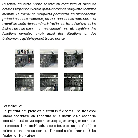
Le rendu de cette phase se fera en maquette et avec de
courtes séquences vidéos qui utiliseront les maquettes comme
support. Le travail en maquette permettra de dimensionner
précisément ces dispositifs, de leur donner une matérialité. Le
travail en vidéo donnera à voir l’action de l’architecture sur les
foules non humaines : un mouvement, une atmosphère, des
fonctions normées, mais aussi des situations et des
événements qui échappent à ces normes.
Les scénarios
En partant des premiers dispositifs élaborés, une troisième
phase consistera en l’écriture et le dessin d’un scénario
problématisé développant les usages, les temps, les formes et
les espaces d’une architecture de la foule, sans site spécifié. Le
scénario prendra en compte l’impact social (humain) des
foules non humaines.