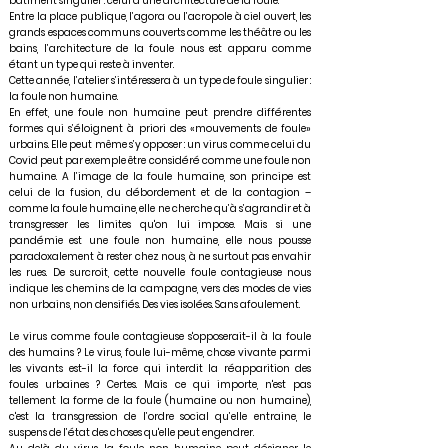
bâtiment singulier : celui d’une architecture de la foule.
Entre la place publique, l’agora ou l’acropole à ciel ouvert, les
grands espaces communs couverts comme les théâtre ou les
bains, l’architecture de la foule nous est apparu comme
étant un type qui reste à inventer.
Cette année, l’atelier s’intéressera à un type de foule singulier :
la foule non humaine.
En effet, une foule non humaine peut prendre différentes
formes qui s’éloignent à priori des «mouvements de foule»
urbains. Elle peut même s’y opposer : un virus comme celui du
Covid peut par exemple être considéré comme une foule non
humaine. A l’image de la foule humaine, son principe est
celui de la fusion, du débordement et de la contagion –
comme la foule humaine, elle ne cherche qu’à s’agrandir et à
transgresser les limites qu'on lui impose. Mais si une
pandémie est une foule non humaine, elle nous pousse
paradoxalement à rester chez nous, à ne surtout pas envahir
les rues. De surcroit, cette nouvelle foule contagieuse nous
indique les chemins de la campagne, vers des modes de vies
non urbains, non densifiés. Des vies isolées. Sans afoulement.
Le virus comme foule contagieuse s'opposerait-il à la foule
des humains ? Le virus, foule lui-même, chose vivante parmi
les vivants est-il la force qui interdit la réapparition des
foules urbaines ? Certes. Mais ce qui importe, n'est pas
tellement la forme de la foule (humaine ou non humaine),
c'est la transgression de l’ordre social qu’elle entraine, le
suspens de l’état des choses qu'elle peut engendrer.