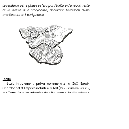
Le rendu de cette phase se fera par l’écriture d’un court texte
et le dessin d’un storyboard, décrivant l’évolution d’une
architecture en 3 ou 4 phases.
Le site
Il était initialement prévu comme site la ZAC Baud-
Chardonnet et l’espace industriel à l’est (la « Plaine de Baud »,
le « Trans-fer », les entrepôts de « Bio-coop », la déchèterie «
Plaine de Baud » et la fourrière de Rennes). Le confinement a
redessiné cette étape du studio. Les étudiants sont pour
certains rentrés chez eux et ils nous a été impossible d'aller
sur le site. Cette quatrième phase a alors consisté à construire
un site imaginaire à partir des sites où se trouvaient les
étudiants, dans la limite des 1km de déplacements possibles
autour de chez eux. Il s'agissait pour chaque groupe d'extraire