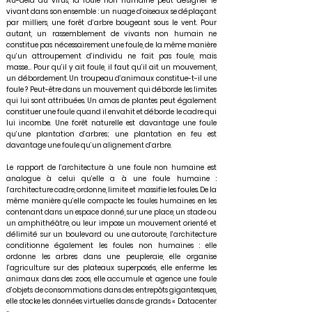
Au-delà du virus, la foule non humaine peut désigner le
vivant dans son ensemble : un nuage d’oiseaux se déplaçant
par milliers, une forêt d’arbre bougeant sous le vent. Pour
autant, un rassemblement de vivants non humain ne
constitue pas nécessairement une foule, de la même manière
qu’un attroupement d’individu ne fait pas foule, mais
masse… Pour qu’il y ait foule, il faut qu’il ait un mouvement,
un débordement. Un troupeau d’animaux constitue-t-il une
foule ? Peut-être dans un mouvement qui déborde les limites
qui lui sont attribuées. Un amas de plantes peut également
constituer une foule quand il envahit et déborde le cadre qui
lui incombe. Une forêt naturelle est davantage une foule
qu’une plantation d’arbres; une plantation en feu est
davantage une foule qu’un alignement d’arbre.
Le rapport de l’architecture à une foule non humaine est
analogue à celui qu’elle a à une foule humaine :
l’architecture cadre, ordonne, limite et massifie les foules. De la
même manière qu’elle compacte les foules humaines en les
contenant dans un espace donné, sur une place, un stade ou
un amphithéâtre, ou leur impose un mouvement orienté et
délimité sur un boulevard ou une autoroute, l’architecture
conditionne également les foules non humaines : elle
ordonne les arbres dans une peupleraie, elle organise
l’agriculture sur des plateaux superposés, elle enferme les
animaux dans des zoos, elle accumule et agence une foule
d’objets de consommations dans des entrepôts gigantesques,
elle stocke les données virtuelles dans de grands « Datacenter