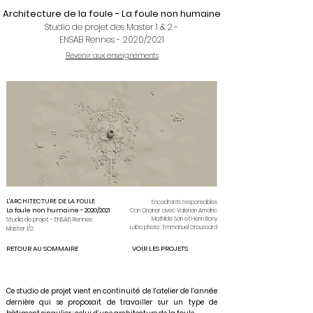
Architecture de la foule - La foule non humaine
Studio de projet des Master 1 & 2 -
ENSAB Rennes - 2020/2021
Revenir aux enseignements
L'ARCHITECTURE DE LA FOULE
Encadrants responsables
La foule non humaine - 2020/2021
Can Onaner avec Valerian Amalric
Studio de projet - ENSAB Rennes
Mathilde Sari et Henri Bony
Labo photo : Emmanuel Groussard
Master 1/2
RETOUR AU SOMMAIRE
VOIR LES PROJETS
Ce studio de projet vient en continuité de l’atelier de l’année
dernière qui se proposait de travailler sur un type de