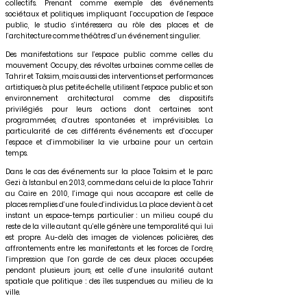
collectifs. Prenant comme exemple des événements
sociétaux et politiques impliquant l’occupation de l’espace
public, le studio s’intéressera au rôle des places et de
l’architecture comme théâtres d’un événement singulier.
Des manifestations sur l’espace public comme celles du
mouvement Occupy, des révoltes urbaines comme celles de
Tahrir et Taksim, mais aussi des interventions et performances
artistiques à plus petite échelle, utilisent l’espace public et son
environnement architectural comme des dispositifs
privilégiés pour leurs actions dont certaines sont
programmées, d’autres spontanées et imprévisibles. La
particularité de ces différents événements est d’occuper
l’espace et d’immobiliser la vie urbaine pour un certain
temps.
Dans le cas des événements sur la place Taksim et le parc
Gezi à Istanbul en 2013, comme dans celui de la place Tahrir
au Caire en 2010, l’image qui nous accapare est celle de
places remplies d’une foule d’individus. La place devient à cet
instant un espace-temps particulier : un milieu coupé du
reste de la ville autant qu’elle génère une temporalité qui lui
est propre. Au-delà des images de violences policières, des
affrontements entre les manifestants et les forces de l’ordre,
l’impression que l’on garde de ces deux places occupées
pendant plusieurs jours, est celle d’une insularité autant
spatiale que politique : des îles suspendues au milieu de la
ville.