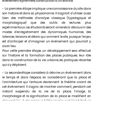
évènement éphémère, construction d’un édifice.
- La première étape implique une connaissance du site dans
son histoire et dans sa physionomie. Il s’agirait d’utiliser aussi
bien des méthodes d’analyse classique (typologique et
morphologique) que des outils de lectures plus
expérimentaux. Les étudiants seront amenés à découvrir des
modes d’enregistrement des dynamiques humaines, des
latences, tensions et désirs qui animent le site, puisque l’enjeu
est d’anticiper et d’imaginer un événement qui pourrait y
avoir lieu.
Pour cette première étape, un développement sera effectué
sur l’histoire et la formation des places publiques, leur rôle
dans la construction de la vie urbaine, les pratiques récentes
qui s’y déploient.
- La seconde étape consistera à décrire un événement dans
le temps et dans l’espace, en considérant que la place et
l’architecture qui l’entoure deviennent le théâtre vivant de
cet événement. Il s’agira de montrer comment, pendant cet
instant suspendu de la vie de la place, l’image, la
morphologie et la signification de la place se modifient en
donnant lieu à des scènes inédites impliquant l’architecture
et les infrastructures autour de la place. Cet exercice se fera
essentiellement par le texte (description détaillée de
l’événement), par la maquette scénographique (mise en
scène de l’événement) et photographies de maquette et
collages pour décrire le déroulement de l’événement par
l’image.