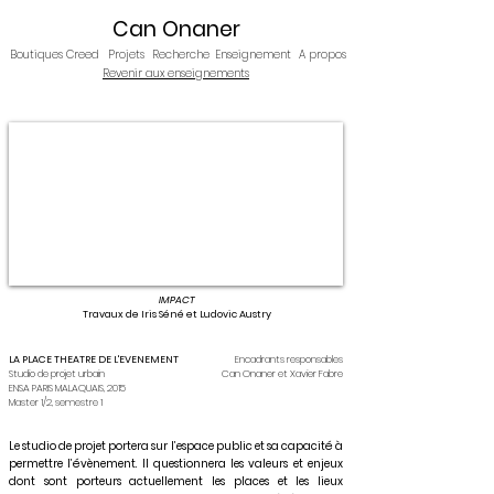
Can Onaner
Boutiques Creed
Projets
Recherche
Enseignement
A propos
Revenir aux enseignements
IMPACT
Travaux de Iris Séné et Ludovic Austry
LA PLACE THEATRE DE L'EVENEMENT
Encadrants responsables
Studio de projet urbain
Can Onaner et Xavier Fabre
ENSA PARIS MALAQUAIS, 2015
Master 1/2, semestre 1
Le studio de projet portera sur l’espace public et sa capacité à
permettre l’évènement. Il questionnera les valeurs et enjeux
dont sont porteurs actuellement les places et les lieux