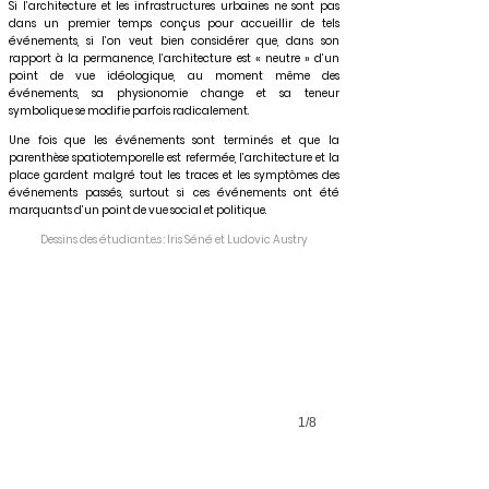
Si l’architecture et les infrastructures urbaines ne sont pas
dans un premier temps conçus pour accueillir de tels
événements, si l’on veut bien considérer que, dans son
rapport à la permanence, l’architecture est « neutre » d’un
point de vue idéologique, au moment même des
événements, sa physionomie change et sa teneur
symbolique se modifie parfois radicalement.
Une fois que les événements sont terminés et que la
parenthèse spatiotemporelle est refermée, l’architecture et la
place gardent malgré tout les traces et les symptômes des
événements passés, surtout si ces événements ont été
marquants d’un point de vue social et politique.
Dessins des étudiant.e.s : Iris Séné et Ludovic Austry
1/8