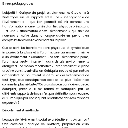
Enjeux pédagogiques
L’objectif théorique du projet est d’amener les étudiants à
s’interroger sur les rapports entre une « scénographie de
l’événement » – que l’on pourrait dé nir comme une
transformation momentanée d’un lieu physique préexistant
– et une « architecture après l’événement » qui doit de
nouveau s’inscrire dans la longue durée en prenant en
compte les traces de l’événement sur la place.
Quelles sont les transformations physiques et symboliques
imposées à la place et à l’architecture au moment même
d’un événement ? Comment, une fois l’événement passé,
l’architecte peut-il intervenir dans de tels environnements
chargés d’une mémoire collective ? L’architecture et la place
urbaine constituent-elles un échiquier neutre et par nature
ambivalent où pourraient se dérouler des événements de
tout type, aux conséquences sociales les plus libératrices
comme les plus néfastes ? Ou alors doit-on considérer que cet
échiquier, parce qu’il est habité et manipulé par les
différents rapports de force, n’est par définition pas neutre, et
qu’il implique par conséquent l’architecte dans ces rapports
de pouvoir ?
Déroulement et méthodes
L’espace de l’évènement social sera étudié en trois temps /
trois exercices : analyse de l’existant, préparation d’un