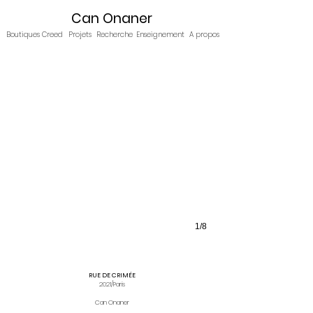
Can Onaner
Boutiques Creed
Projets
Recherche
Enseignement
A propos
1/8
RUE DE CRIMÉE
2021/Paris
Can Onaner