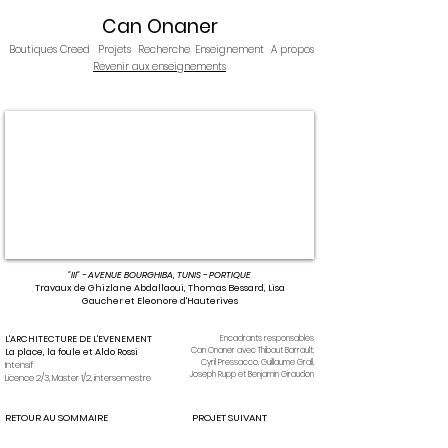
Can Onaner
Boutiques Creed
Projets
Recherche
Enseignement
A propos
Revenir aux enseignements
"III" - AVENUE BOURGHIBA, TUNIS - PORTIQUE
Travaux de Ghizlane Abdallaoui, Thomas Bessard, Lisa
Gaucher et Eleonore d'Hauterives
L'ARCHITECTURE DE L'EVENEMENT
Encadrants responsables
Can Onaner avec Thibaut Barrault,
La place, la foule et Aldo Rossi
Cyril Pressacco, Guillaume Grall,
Intensif
Joseph Rupp
et Benjamin Giraudon
Licence 2/3, Master 1/2, intersemestre
RETOUR AU SOMMAIRE
PROJET SUIVANT