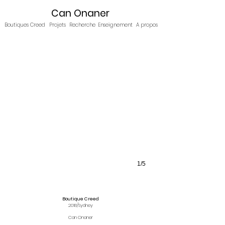
Can Onaner
Boutiques Creed
Projets
Recherche
Enseignement
A propos
1/5
Boutique Creed
2018/Sydney
Can Onaner