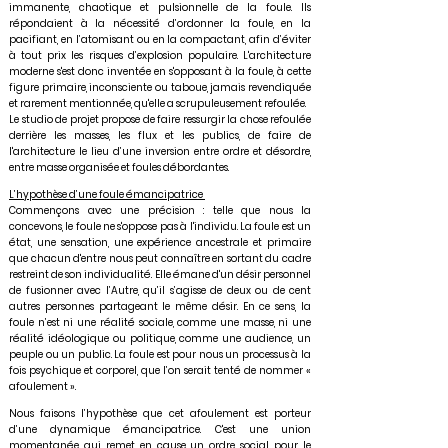
immanente, chaotique et pulsionnelle de la foule. Ils
répondaient à la nécessité d’ordonner la foule, en la
pacifiant, en l’atomisant ou en la compactant, afin d’éviter
à tout prix les risques d’explosion populaire. L'architecture
moderne s'est donc inventée en s'opposant à la foule, à cette
figure primaire, inconsciente ou taboue, jamais revendiquée
et rarement mentionnée, qu'elle a scrupuleusement refoulée.
Le studio de projet propose de faire ressurgir la chose refoulée
derrière les masses, les flux et les publics, de faire de
l'architecture le lieu d’une inversion entre ordre et désordre,
entre masse organisée et foules débordantes.
L’hypothèse d’une foule émancipatrice
Commençons avec une précision : telle que nous la
concevons, le foule ne s'oppose pas à l'individu. La foule est un
état, une sensation, une expérience ancestrale et primaire
que chacun d'entre nous peut connaître en sortant du cadre
restreint de son individualité. Elle émane d'un désir personnel
de fusionner avec l’Autre, qu’il s’agisse de deux ou de cent
autres personnes partageant le même désir. En ce sens, la
foule n’est ni une réalité sociale, comme une masse, ni une
réalité idéologique ou politique, comme une audience, un
peuple ou un public. La foule est pour nous un processus à la
fois psychique et corporel, que l’on serait tenté de nommer «
afoulement ».
Nous faisons l’hypothèse que cet afoulement est porteur
d’une dynamique émancipatrice. C'est une union
momentanée qui remet en cause un ordre social pour le