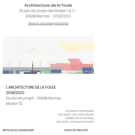
Architecture de la foule
Studio de projet des Master 1 & 2 -
ENSAB Rennes - 2019/2020
Revenir aux enseignements
L'ARCHITECTURE DE LA FOULE
2019/2020
Studio de projet - ENSAB Rennes
Master 1/2
Encadrants responsables
Can Onaner avec Dorian Taburet
Mathilde Sari et Henri Bony
Labo photo : Emmanuel Groussard
RETOUR AU SOMMAIRE
VOIR LES PROJETS