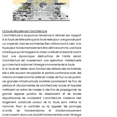
La foule refoulée par l’architecture
L’architecture a toujours eu tendance à refouler son rapport
à la foule, de telle sorte que la foule reste pour une grande part
un impensé chez les architectes. Rien d’étonnant à cela : si la
foule peut fondamentalement être définie comme une force
chaotique qui échappe à la raison, si elle est d’abord et avant
tout une dynamique destructrice de l’ordre social,
l’architecture est inversement une opération intellectuelle
qui cherche à ordonner l’énergie immanente de la foule.
Si la foule est restée dans l'ombre des débats des architectes,
elle a été souvent remplacée et parfois confondue avec des
notions annexes comme celles de masse, de flux ou de public.
Les grandes infrastructures routières canalisaient les flux de
piétons et d'automobiles, les architectures nazies et fascistes
mettaient en scène les masses à des fins de propagande, les
grands espaces publics les dissolvaient et les écoles
républicaines les civilisaient. L’architecture moderne s’est
largement construite autour de la foule, sans même la
nommer. Pour la contrôler ou s'y opposer. Ses principes
d’unité, de transcendance et d’ordonnancement
s’inscrivaient dans une dualité fondamentale avec l’énergie