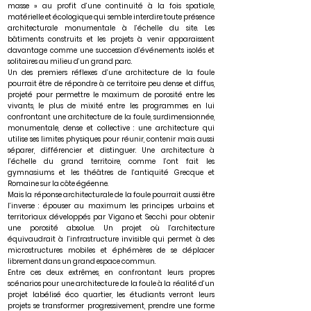
masse » au profit d’une continuité à la fois spatiale,
matérielle et écologique qui semble interdire toute présence
architecturale monumentale à l’échelle du site. Les
bâtiments construits et les projets à venir apparaissent
davantage comme une succession d’événements isolés et
solitaires au milieu d’un grand parc.
Un des premiers réflexes d’une architecture de la foule
pourrait être de répondre à ce territoire peu dense et diffus,
projeté pour permettre le maximum de porosité entre les
vivants, le plus de mixité entre les programmes en lui
confrontant une architecture de la foule, surdimensionnée,
monumentale, dense et collective : une architecture qui
utilise ses limites physiques pour réunir, contenir mais aussi
séparer, différencier et distinguer. Une architecture à
l’échelle du grand territoire, comme l’ont fait les
gymnasiums et les théâtres de l’antiquité Grecque et
Romaine sur la côte égéenne.
Mais la réponse architecturale de la foule pourrait aussi être
l’inverse : épouser au maximum les principes urbains et
territoriaux développés par Vigano et Secchi pour obtenir
une porosité absolue. Un projet où l’architecture
équivaudrait à l’infrastructure invisible qui permet à des
microstructures mobiles et éphémères de se déplacer
librement dans un grand espace commun.
Entre ces deux extrêmes, en confrontant leurs propres
scénarios pour une architecture de la foule à la réalité d’un
projet labélisé éco quartier, les étudiants verront leurs
projets se transformer progressivement, prendre une forme