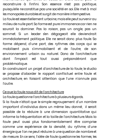
reconstruire à l'infini. Son essence n'est pas politique,
puisqu'elle ne constitue pas une société en soi. Elle met à mal
les monopoles durables et surgit de manière intempestive.
La foule est essentiellement urbaine, mais elle peut survenir au
milieu de nulle part. Sa forme est pure immanence car rien ne
saurait la dominer. Pas la raison, pas un angle, pas un
sommet. Si un leader s'en dégageait elle deviendrait
immédiatement politique. Elle ne serait donc plus foule. Sa
forme dépend, d’une part, des rythmes des corps qui se
mobilisent puis s’immobilisent et de l’autre, de son
environnement urbain ou naturel. Donc de l’architecture
dont l'impact est tout aussi prépondérant que
problématique.
En construisant un projet d’architecture de la foule, le studio
se propose d’aborder le rapport conflictuel entre foule et
architecture, en faisant attention que l’une n’annule pas
l’autre.
Ce que la foule nous dit de l’architecture
La foule questionne l’architecture à plusieurs égards.
Si la foule n’était que le simple regroupement d’un nombre
important d’individus dans un même lieu donné, il serait
possible de la réduire à une dimension quantitative qui
informe la fréquentation et la taille de l’architecture. Mais la
foule peut aussi plus fondamentalement être comprise
comme une expérience de la densité, du rythme, d’une
énergie que l’on ne peut réduire à une question de nombre et
de mesure. En ce sens, l’idée de foule questionne les formes, les