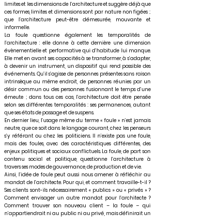
limites et les dimensions de l’architecture et suggère déjà que
ces formes, limites et dimensions sont par nature non figées ;
que l’architecture peut-être démesurée, mouvante et
informelle.
La foule questionne également les temporalités de
l’architecture : elle donne à cette dernière une dimension
évènementielle et performative qui d’habitude lui manque.
Elle met en avant ses capacités à se transformer, à s’adapter,
à devenir un instrument, un dispositif qui rend possible des
événements. Qu’il s’agisse de personnes présentes sans raison
intrinsèque au même endroit, de personnes réunies par un
désir commun ou des personnes fusionnant le temps d’une
émeute ; dans tous ces cas, l’architecture doit être pensée
selon ses différentes temporalités : ses permanences, autant
que ses états de passage et de suspens.
En dernier lieu, l’usage même du terme « foule » n’est jamais
neutre, que ce soit dans le langage courant, chez les penseurs
s’y référant ou chez les politiciens. Il n’existe pas une foule,
mais des foules, avec des caractéristiques différentes, des
enjeux politiques et sociaux conflictuels. La foule, de part son
contenu social et politique, questionne l’architecture à
travers ses modes de gouvernance, de production et de vie.
Ainsi, l’idée de foule peut aussi nous amener à réfléchir au
mandat de l’architecte. Pour qui, et comment travaille-t-il ?
Ses clients sont-ils nécessairement « publics » ou « privés » ?
Comment envisager un autre mandat pour l’architecte ?
Comment trouver son nouveau client – la foule – qui
n’appartiendrait ni au public ni au privé, mais définirait un