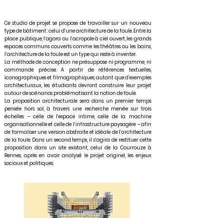
Ce studio de projet se propose de travailler sur un nouveau
type de bâtiment : celui d’une architecture de la foule. Entre la
place publique, l’agora ou l’acropole à ciel ouvert, les grands
espaces communs couverts comme les théâtres ou les bains,
l’architecture de la foule est un type qui reste à inventer.
La méthode de conception ne présuppose ni programme, ni
commande précise. A partir de références textuelles,
iconographiques et filmographiques, autant que d’exemples
architecturaux, les étudiants devront construire leur projet
autour de scénarios problématisant la notion de foule.
La proposition architecturale sera dans un premier temps
pensée hors sol, à travers une recherche menée sur trois
échelles – celle de l’espace intime, celle de la machine
organisationnelle et celle de l’infrastructure paysagère – afin
de formaliser une version abstraite et idéale de l’architecture
de la foule. Dans un second temps, il s’agira de restituer cette
proposition dans un site existant, celui de la Courrouze à
Rennes, après en avoir analysé le projet originel, les enjeux
sociaux et politiques.