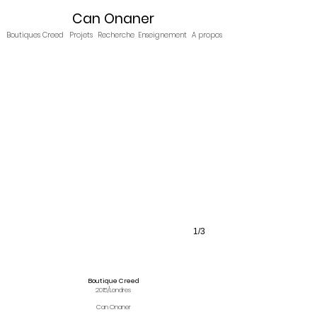
Can Onaner
Boutiques Creed
Projets
Recherche
Enseignement
A propos
1/3
Boutique Creed
2015/Londres
Can Onaner