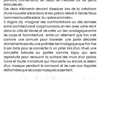
pontons, d'ornements, de tissus, de meubles ou de petits
édicules, etc.
Ces deux éléments devront s'associer lors de la créations
d'une nouvelle scène dans le lieu précis relevé à Venise. Nous
nommerons cette scène : la « scène animiste ».
Il s'agira d'y imaginer des confrontations ou des osmoses
entre architecture et corps humains, en lien avec votre récit
dans la ville de Venise, et de créer un lien analogique entre
les corps et l'architecture : entre un vêtement que l'on met
comme une armure pour traverser une porte décorée
d'ornements sacrés, une prothèse technologique que l'on fixe
à son bras pour se connecter à un pilier lors d'un rituel, une
amulette tatouée ou portée comme bijou, qui sera
reproduite pour recouvrir la surface des murs d'un palais,
l'urne et l'autel miniature qui l'accueille, ou encore, le dessin
d'un masque pendant le carnaval et les rues aux façades
déformées que les corps masqués arpentent.
Étude matérielle
La maquette et le films serviront à travailler la plasticité de
vos « personnages architecturaux », à expérimenter par de