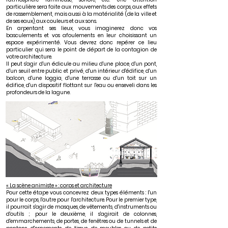
particulière sera faite aux mouvements des corps, aux effets
de rassemblement, mais aussi à la matérialité (de la ville et
de ses eaux), aux couleurs et aux sons.
En arpentant ses lieux, vous imaginerez donc vos
basculements et vos afoulements en leur choisissant un
espace expérimenté. Vous devrez donc repérer ce lieu
particulier qui sera le point de départ de la contagion de
votre architecture.
Il peut s'agir d'un édicule au milieu d'une place, d'un pont,
d'un seuil entre public et privé, d'un intérieur d'édifice, d'un
balcon, d'une loggia, d'une terrasse ou d'un toit sur un
édifice, d'un dispositif flottant sur l'eau ou enseveli dans les
profondeurs de la lagune.
« La scène animiste » : corps et architecture
Pour c
ette étape v
ous concevrez deux types éléments : l'un
pour le corps, l'autre pour l'architecture. Pour le premier type,
il pourrait s'agir de masques, de vêtements, d'instruments ou
d'outils ; pour le deuxième, il s'agirait de colonnes,
d'emmarchements, de portes, de fenêtres ou de tunnels et de