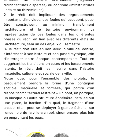
échelles, de manière discontinue (fragments
d'architectures dispersés) ou continue (infrastructures
linéaire ou rhizomiques).
2- le récit doit impliquer des regroupements
importants d'individus, des foules qui occupent, peut-
être construisent, au minimum transforment
l'architecture et le territoire environnant. La
représentation de ces foules dans les différentes
phases du récit, en lien avec les différents états de
l'architecture, sera un des enjeux du semestre.
3- le récit doit être en lien avec la ville de Venise,
s'intéresser à son histoire et son passé mythique, afin
d'interroger notre époque contemporaine. Tout en
suggérant les transitions en cours et les basculements
latents, le récit doit les inscrire dans l'histoire
matérielle, culturelle et sociale de la ville.
Noter que, pour l'ensemble des projets, le
basculement prendra la forme d'une contagion
spatiale, matérielle et formelle, qui partira d'un
dispositif architectural restreint – un pont, un portique,
un kiosque ou autre structure éphémère installée sur
une place, la fraction d'un quai, le fragment d'une
arcade, etc.– pour se déployer à grande échelle, sur
l'ensemble de la ville-archipel, sinon encore plus loin
en empruntant les eaux.