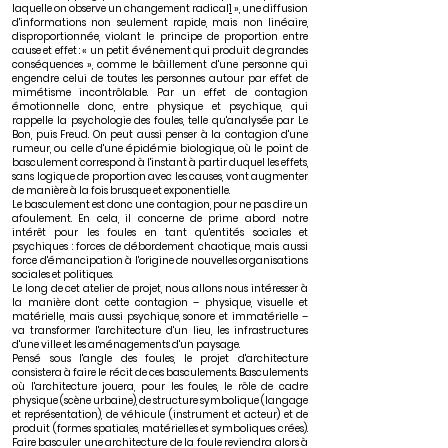
laquelle on observe un changement radical
1
», une diffusion
d'informations non seulement rapide, mais non linéaire,
disproportionnée, violant le principe de proportion entre
cause et effet : « un petit événement qui produit de grandes
conséquences », comme le bâillement d'une personne qui
engendre celui de toutes les personnes autour par effet de
mimétisme incontrôlable. Par un effet de contagion
émotionnelle donc, entre physique et psychique, qui
rappelle la psychologie des foules, telle qu'analysée par Le
Bon, puis Freud. On peut aussi penser à la contagion d'une
rumeur, ou celle d'une épidémie biologique, où le point de
basculement correspond à l'instant à partir duquel les effets,
sans logique de proportion avec les causes, vont augmenter
de manière à la fois brusque et exponentielle.
Le basculement est donc une contagion, pour ne pas dire un
afoulement. En cela, il concerne de prime abord notre
intérêt pour les foules en tant qu'entités sociales et
psychiques : forces de débordement chaotique, mais aussi
force d'émancipation à l'origine de nouvelles organisations
sociales et politiques.
Le long de cet atelier de projet, nous allons nous intéresser à
la manière dont cette contagion – physique, visuelle et
matérielle, mais aussi psychique, sonore et immatérielle –
va transformer l'architecture d'un lieu, les infrastructures
d'une ville et les aménagements d'un paysage.
Pensé sous l'angle des foules, le projet d'architecture
consistera à faire le récit de ces basculements. Basculements
où l'architecture jouera, pour les foules, le rôle de cadre
physique (scène urbaine), de structure symbolique (langage
et représentation), de véhicule (instrument et acteur) et de
produit (formes spatiales, matérielles et symboliques crées).
Faire basculer une architecture de la foule reviendra alors à