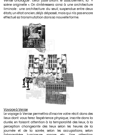
Venise analogue : celui juste avant le basculement, la «
scène originelle ». On s'intéressera ainsi à une architecture
liminale : une architecture du seuil, suspendue entre deux
états, un état ancien, déjà dépassé, mais qui n'a pas encore
effectué sa transmutation dans sa nouvelle forme.
Voyage à Venise
Le voyage à Venise permettra d'inscrire votre récit dans des
lieux dont vous ferez l'expérience physique, inscrite dans la
durée, en faisant attention à la temporalité des lieux, à la
perception changeante des lieux selon les heures de la
journée et de la soirée, selon les occupations, selon
l'atmosphère lumineuse, sonore, etc. Une attention