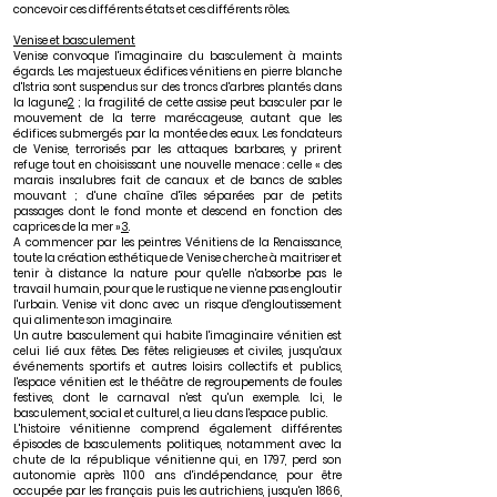
concevoir ces différents états et ces différents rôles.
Venise et basculement
Venise convoque l'imaginaire du basculement à maints
égards. Les majestueux édifices vénitiens en pierre blanche
d'Istria sont suspendus sur des troncs d'arbres plantés dans
la lagune
2
; la fragilité de cette assise peut basculer par le
mouvement de la terre marécageuse, autant que les
édifices submergés par la montée des eaux. Les fondateurs
de Venise, terrorisés par les attaques barbares, y prirent
refuge tout en choisissant une nouvelle menace : celle « des
marais insalubres fait de canaux et de bancs de sables
mouvant ; d'une chaîne d'îles séparées par de petits
passages dont le fond monte et descend en fonction des
caprices de la mer »
3
.
A commencer par les peintres Vénitiens de la Renaissance,
toute la création esthétique de Venise cherche à maitriser et
tenir à distance la nature pour qu'elle n'absorbe pas le
travail humain, pour que le rustique ne vienne pas engloutir
l'urbain. Venise vit donc avec un risque d'engloutissement
qui alimente son imaginaire.
Un autre basculement qui habite l'imaginaire vénitien est
celui lié aux fêtes. Des fêtes religieuses et civiles, jusqu'aux
événements sportifs et autres loisirs collectifs et publics,
l'espace vénitien est le théâtre de regroupements de foules
festives, dont le carnaval n'est qu'un exemple. Ici, le
basculement, social et culturel, a lieu dans l'espace public.
L'histoire vénitienne comprend également différentes
épisodes de basculements politiques, notamment avec la
chute de la république vénitienne qui, en 1797, perd son
autonomie après 1100 ans d'indépendance, pour être
occupée par les français puis les autrichiens, jusqu'en 1866,