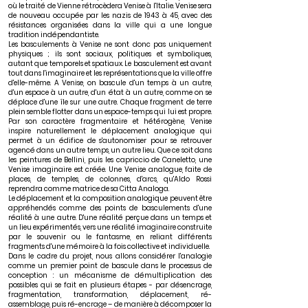
où le traité de Vienne rétrocèdera Venise à l'Italie. Venise sera
de nouveau occupée par les nazis de 1943 à 45, avec des
résistances organisées dans la ville qui a une longue
tradition indépendantiste.
Les basculements à Venise ne sont donc pas uniquement
physiques ; ils sont sociaux, politiques et symboliques,
autant que temporels et spatiaux. Le basculement est avant
tout dans l'imaginaire et les représentations que la ville offre
d'elle-même. A Venise, on bascule d'un temps à un autre,
d'un espace à un autre, d'un état à un autre, comme on se
déplace d'une île sur une autre. Chaque fragment de terre
plein semble flotter dans un espace-temps qui lui est propre.
Par son caractère fragmentaire et hétérogène, Venise
inspire naturellement le déplacement analogique qui
permet à un édifice de s'autonomiser pour se retrouver
agencé dans un autre temps, un autre lieu. Que ce soit dans
les peintures de Bellini, puis les capriccio de Caneletto, une
Venise imaginaire est créée. Une Venise analogue, faite de
places, de temples, de colonnes, d'arcs, qu'Aldo Rossi
reprendra comme matrice de sa Citta Analoga.
Le déplacement et la composition analogique peuvent être
appréhendés comme des points de basculements d'une
réalité à une autre. D'une réalité perçue dans un temps et
un lieu expérimentés, vers une réalité imaginaire construite
par le souvenir ou le fantasme, en reliant différents
fragments d'une mémoire à la fois collective et individuelle.
Dans le cadre du projet, nous allons considérer l'analogie
comme un premier point de bascule dans le processus de
conception : un mécanisme de démultiplication des
possibles qui se fait en plusieurs étapes - par désencrage,
fragmentation, transformation, déplacement, ré-
assemblage, puis ré-encrage – de manière à décomposer la