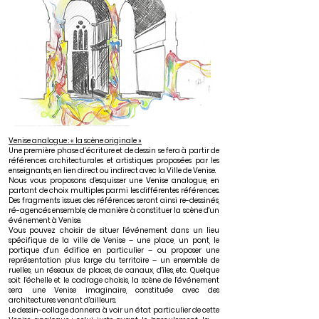
Venise analogue : « la scène originale »
Une première phase d’écriture et de dessin se fera à partir de
références architecturales et artistiques proposées par les
enseignants, en lien direct ou indirect avec la Ville de Venise.
Nous vous proposons d'esquisser une Venise analogue, en
partant de choix multiples parmi les différentes références.
Des fragments issues des références seront ainsi re-dessinés,
ré-agencés ensemble, de manière à constituer la scène d'un
événement à Venise.
Vous pouvez choisir de situer l'événement dans un lieu
spécifique de la ville de Venise – une place, un pont, le
portique d'un édifice en particulier – ou proposer une
représentation plus large du territoire – un ensemble de
ruelles, un réseaux de places, de canaux, d'îles, etc. Quelque
soit l'échelle et le cadrage choisis, la scène de l'événement
sera une Venise imaginaire, constituée avec des
architectures venant d'ailleurs.
Le dessin-collage donnera à voir un état particulier de cette