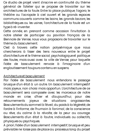
Ce studio de projet vient s'inscrire en continuité du thème
général de l'atelier qui se propose de travailler sur les
architectures de la foule. Entre la place publique, l’agora, le
théâtre ou l’acropole à ciel ouvert et les grands espaces
communs couverts comme les bains, les grands bazars, les
bibliothèques ou les usines, l’architecture de la foule est un
type à ré-inventer.
Cette année, en prenant comme occasion l'invitation à
notre atelier de participer au pavillon français de la
Biennale de Venise, nous vous proposons de travailler sur le
thème du basculement.
C'est à travers cette notion polysémique que nous
chercherons à tisser des liens nouveaux entre le projet
d'architecture et le thème social, psychologique et politique
des foules, mais aussi avec la ville de Venise, pour laquelle
l'idée de basculement renvoie à l'imaginaire d'un
engloutissement toujours contenu en suspens.
Architecture et basculement
Par l'idée de basculement nous entendons le passage
brusque d'un état à un autre. Un basculement intempestif
mais joyeux, non choisi mais opportun. L'architecture de ce
basculement sera composée avec les morceaux de notre
monde en crise, d'hier et d'aujourd'hui, pour des
retournements joyeux de situations angoissantes.
Basculements du sommeil à l'éveil, du poids à la légèreté, de
l'ordre à l'informe, de l'humain à l'animal, de la conscience
au rêve, du calme à la révolte, de la peur au courage.
Basculements d'un état à l'autre, individuels ou collectifs,
physiques ou psychiques.
A priori, l'idée d'un basculement intempestif, brusque et peu
prévisible ne laisse pas de place au processus long du projet