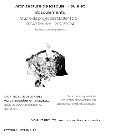
Architecture de la foule - Foule et
Basculements
Studio de projet des Master 1 & 2 -
ENSAB Rennes - 2023/2024
Revenir aux enseignements
ARCHITECTURE DE LA FOULE
Encadrants responsables
Can Onaner avec
Mathilde Sari
Foule & Basculements -
2023/2024
Labo photo : Emmanuel Groussard
Studio de projet - ENSAB Rennes
Master 1 & 2
VOIR LES PROJETS - en construction pour ce studio
RETOUR AU SOMMAIRE