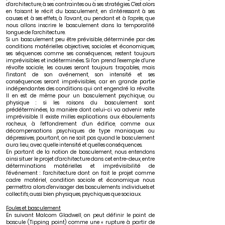
d'architecture, à ses contraintes ou à ses stratégies. C'est alors
en faisant le récit du basculement, en s'intéressant à ses
causes et à ses effets, à l'avant, au pendant et à l'après, que
nous allons inscrire le basculement dans la temporalité
longue de l'architecture.
Si un basculement peu être prévisible, déterminée par des
conditions matérielles objectives, sociales et économiques,
ses séquences comme ses conséquences, restent toujours
imprévisibles et indéterminées. Si l'on prend l'exemple d'une
révolte sociale, les causes seront toujours traçables, mais
l'instant de son avénement, son intensité et ses
conséquences seront imprévisibles, car en grande partie
indépendantes des conditions qui ont engendré la révolte.
Il en est de même pour un basculement psychique, ou
physique : si les raisons du basculement sont
prédéterminées, la manière dont celui-ci va advenir reste
imprévisible. Il existe milles explications aux éboulements
rocheux, à l'effondrement d'un édifice, comme aux
décompensations psychiques de type maniaques ou
dépressives, pourtant, on ne sait pas quand le basculement
aura lieu, avec quelle intensité et quelles conséquences.
En partant de la notion de basculement, nous entendons
ainsi situer le projet d'architecture dans cet entre-deux, entre
déterminations matérielles et imprévisibilité de
l'événement : l'architecture dont on fait le projet comme
cadre matériel, condition sociale et économique nous
permettra alors d'envisager des basculements individuels et
collectifs, aussi bien physiques, psychiques que sociaux.
Foules et basculement
En suivant Malcom Gladwell, on peut définir le point de
bascule (Tipping point) comme une « rupture à partir de